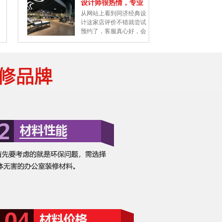
设计师很热情，专业
从网站上看到同济经典设
水平高
计这家店评价不错就尝试
预约了，客服真心好，会
按照喜欢的风格...
高端大气上档次，低
觉得品质质量都有保证，
调奢华又别致
实际接触下来，也感觉和
瑞的设计师个个都很用
心，我是个比较纠...