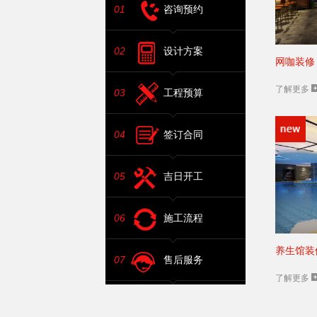
01
咨询预约
02
设计方案
网咖装修
了解更多
03
工程预算
04
签订合同
05
吉日开工
06
施工流程
养生馆装
07
售后服务
了解更多