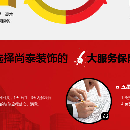
五
小时回复，1天上门，3天内解决问
1.免
的装修旅程舒心、满意。
4.免