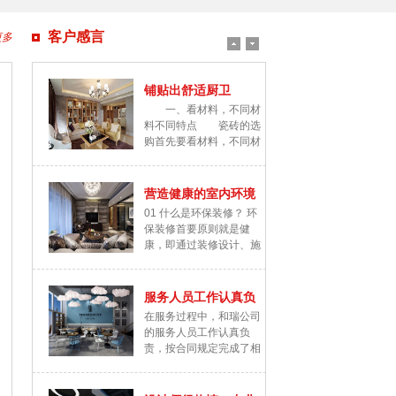
客户感言
更多
铺贴出舒适厨卫
一、看材料，不同材
料不同特点 瓷砖的选
购首先要看材料，不同材
质的瓷砖具有不...
营造健康的室内环境
01 什么是环保装修？ 环
保装修首要原则就是健
康，即通过装修设计、施
工过程、材料...
服务人员工作认真负
在服务过程中，和瑞公司
责
的服务人员工作认真负
责，按合同规定完成了相
应的工作量，良好...