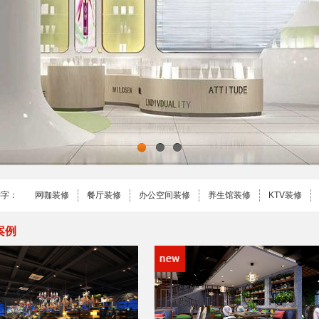
1
2
3
键字：
网咖装修
餐厅装修
办公空间装修
养生馆装修
KTV装修
案例